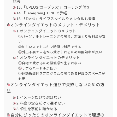
指導
3-13.「UPLUS(ユープラス)」コーチング付き
3-14.「Tabegram」LINEで手軽
3-15.「DietU」ライフスタイルやメンタルも考慮
4.オンラインダイエットのメリット・デメリット
4-1.オンラインダイエットのメリット
①パーソナルトレーニングの場合、対面よりも料金が安
い
②忙しい人でもスキマ時間で利用できる
③外出不要で自宅から受けられるため時間効率が良い
4-2.オンラインダイエットのデメリット
①自宅で受けるため緊張感が生まれない
②サボるハードルが低い
③運動指導付きプログラムの場合ある程度のスペースが
必要
5.オンラインダイエット選びで失敗しないための方
法
5-1.イメージだけで選ばない
5-2.料金の安さだけで選ばない
5-3.相性を事前に確かめる
6.自分にぴったりのオンラインダイエットで理想の