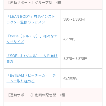
【運動サポート】グループ型 4種
「LEAN BODY」
有名インスト
980～1,980円
ラクター監修のレッスン
「torcia（トルチャ）」
様々なエ
4,378円
クササイズ
「SOELU（ソエル）」女性向け
3,278～9,878円
ヨガ
「BeTEAM（ビーチーム）」チ
42,900円
ームで取り組める
【運動サポート】動画の配信型 1種