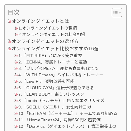
目次
1.オンラインダイエットとは
1-1.オンラインダイエットの種類
1-2.オンラインダイエットの料金相場
2.オンラインダイエットの選び方
3.オンラインダイエット比較おすすめ16選
3-1.「FIT RIKE」とにかく安さ重視
3-2.「ZENNA」専属トレーナーと運動
3-3.「プレズ＜Plez＞」運動も食事も1対1で
3-4.「WITH Fitness」ハイレベルなトレーナー
3-5.「Live Fit」姿勢改善も可能
3-6.「CLOUD GYM」遺伝子検査もできる
3-7.「LEAN BODY」楽しいレッスン
3-8.「torcia（トルチャ）」色々なエクササイズ
3-9.「SOELU（ソエル）」女性向けヨガ
3-10.「BeTEAM（ビーチーム）」チームで取り組める
3-11.「HomeFitness24」月額550円と超安価
3-12.「DietPlus（ダイエットプラス）」管理栄養士の